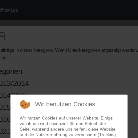
a@ttml.de
Beiträge in dieser Kategorie. Wenn Unterkategorien angezeigt werden
ten.
egorien
013/2014
014/2015
Wir benutzen Cookies
015/2016
016/2017
Wir nutzen Cookies auf unserer Website. Einige
von ihnen sind essenziell für den Betrieb der
Seite, während andere uns helfen, diese Website
021/2022
und die Nutzererfahrung zu verbessern (Tracking