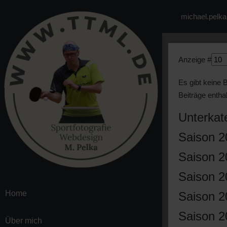
michael.pelk
Anzeige #
Es gibt keine 
Beiträge enthal
Unterkat
Saison 2
Saison 2
Saison 2
Home
Saison 2
Saison 2
Über mich