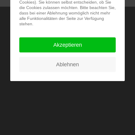
Cookies). Sie können selbst entscheiden, ob Sie
die Cookies zulassen möchten. Bitte beachten Sie,
dass bei einer Ablehnung womöglich nicht mehr
alle Funktionalitäten der Seite zur Verfügung
stehen.
Akzeptieren
Ablehnen