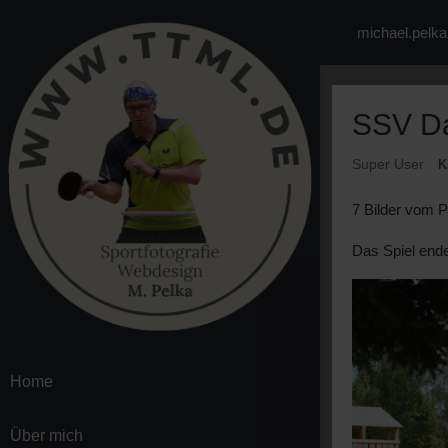
michael.pelk
SSV D
Super User
K
7 Bilder vom 
Das Spiel ende
Home
Über mich