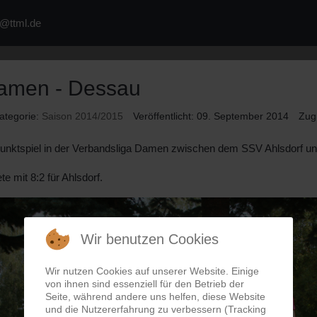
a@ttml.de
amen - Dessau
ategorie:
Saison 2014/2015
Veröffentlicht: 09. September 2014
Zugr
Punktspiel in der Verbandsliga Damen zwischen dem SSV Ahlsdorf u
te mit 8:2 für Ahlsdorf.
Wir benutzen Cookies
Wir nutzen Cookies auf unserer Website. Einige
von ihnen sind essenziell für den Betrieb der
Seite, während andere uns helfen, diese Website
und die Nutzererfahrung zu verbessern (Tracking