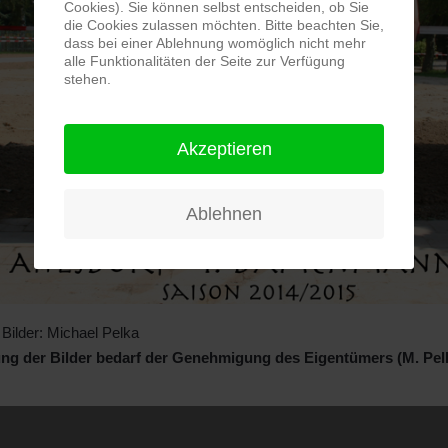
Cookies). Sie können selbst entscheiden, ob Sie
die Cookies zulassen möchten. Bitte beachten Sie,
dass bei einer Ablehnung womöglich nicht mehr
alle Funktionalitäten der Seite zur Verfügung
stehen.
Akzeptieren
Ablehnen
r Bilder: Michael Pelka
ng der Bilder bedarf der Genehmigung des Eigentümers (M. Pelk