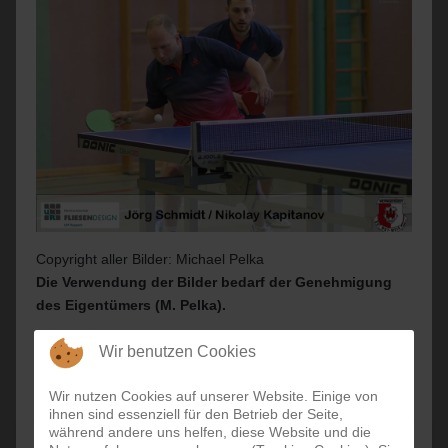
Copyright aller Bilder: Michael Pelka
Die Verwendung der Bilder bedarf der Genehmigung
des Eigentümers (M. Pelka).
Wir benutzen Cookies
Zurück
Wir nutzen Cookies auf unserer Website. Einige von
ihnen sind essenziell für den Betrieb der Seite,
während andere uns helfen, diese Website und die